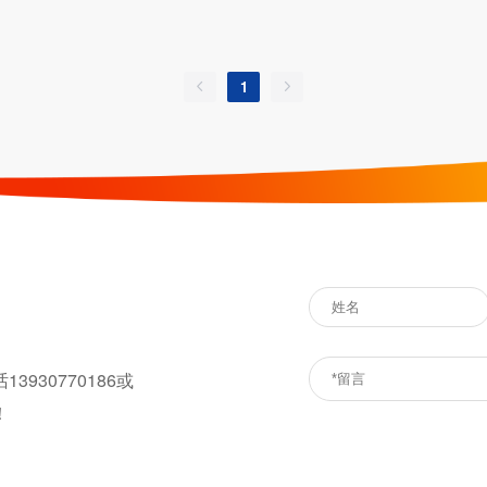
1
话
13930770186
或
！