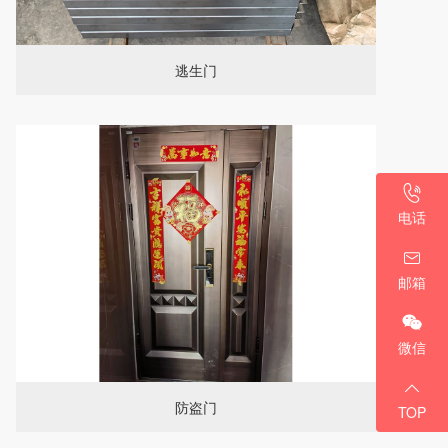
逃生门
13930770186
电话
a19331766458@gmail.com
邮箱
微信
防盗门
TOP