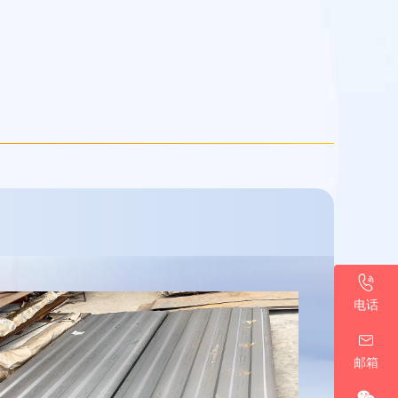
13930770186
电话
a19331766458@gmail.com
邮箱