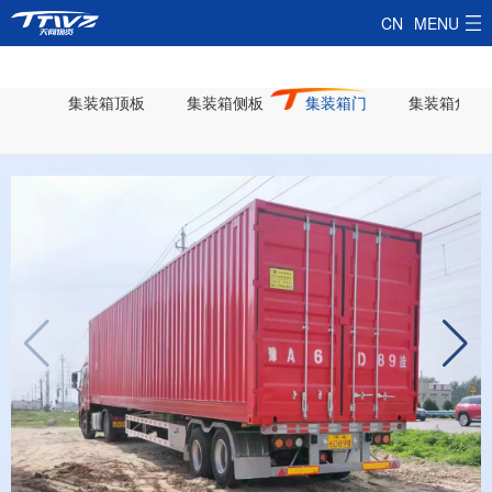
CN
MENU
首页
集装箱顶板
集装箱侧板
集装箱门
集装箱角柱
产品中心
集装箱顶板
解决方案
集装箱侧板
客户类型
智慧天同
集装箱门
客户现场
生产中心
合作服务
集装箱角柱
天同影像
服务市场
走进天同
集装箱角件
新闻中心
合作流程
公司简介
联系我们
集装箱底梁
售后保障
企业文化
联系方式
集装箱锁具
在线留言