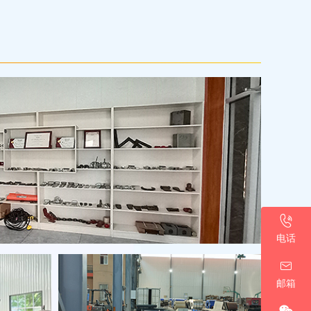
13930770186
电话
a19331766458@gmail.com
邮箱