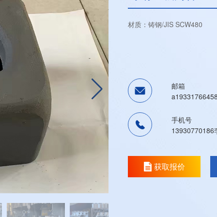
材质：铸钢/JIS SCW480
邮箱
a1933176645
手机号
1393077018
获取报价