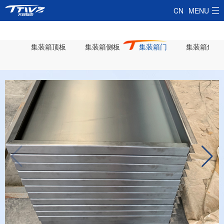
CN
MENU
首页
集装箱顶板
集装箱侧板
集装箱门
集装箱角柱
产品中心
集装箱顶板
解决方案
集装箱侧板
客户类型
智慧天同
集装箱门
客户现场
生产中心
合作服务
集装箱角柱
天同影像
服务市场
走进天同
集装箱角件
新闻中心
合作流程
公司简介
联系我们
集装箱底梁
售后保障
企业文化
联系方式
集装箱锁具
在线留言